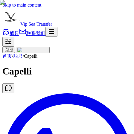
Skip to main content
Vip Sea Transfer
船只
联系我们
🇨🇳
首页
/
船只
/
Capelli
Capelli