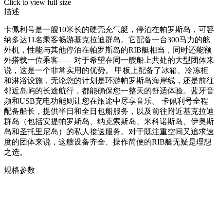
Click to view full size
描述
卡佩利号是一艘10米长的硬壳充气艇，停泊在帕罗斯岛，可容
纳多达11名乘客畅游基克拉迪群岛。它配备一台300马力的舷
外机，性能与其他停泊在帕罗斯岛的RIB艇相当，同时还能额
外搭载一位乘客——对于希望在同一艘船上共处的大型团体来
说，这是一个非常实用的优势。 甲板上配备了冰箱、冷冻柜
和淋浴设施，无论您的计划是环游帕罗斯岛海岸线，还是前往
邻近岛屿的长途航行，都能确保您一整天的舒适体验。蓝牙音
频和USB充电功能则让您在旅途中尽享音乐。 卡佩利号全程
配备船长，提供半日和全日包船服务，以及前往附近基克拉迪
群岛（包括安提帕罗斯岛、纳克索斯岛、米科诺斯岛、伊奥斯
岛和圣托里尼岛）的私人接送服务。对于既注重空间又追求速
度的团体来说，这艘设备齐全、操作简便的RIB艇无疑是理想
之选。
规格参数