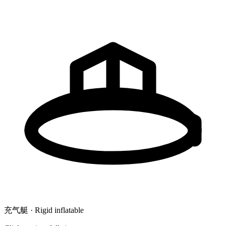
充气艇 · Rigid inflatable