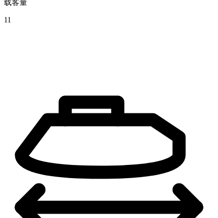
载客量
11