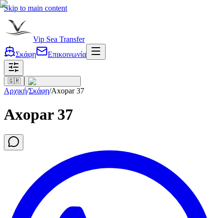
Skip to main content
Vip Sea Transfer
Σκάφη
Επικοινωνία
🇬🇷
Αρχική
/
Σκάφη
/
Axopar 37
Axopar 37