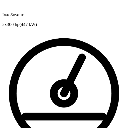
Ιπποδύναμη
2x300 hp
(
447
kW)