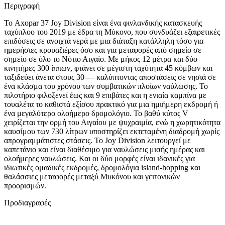
Περιγραφή
Το Axopar 37 Joy Division είναι ένα φινλανδικής κατασκευής
ταχύπλοο του 2019 με έδρα τη Μύκονο, που συνδυάζει εξαιρετικές
επιδόσεις σε ανοιχτά νερά με μια διάταξη κατάλληλη τόσο για
ημερήσιες κρουαζιέρες όσο και για μεταφορές από σημείο σε
σημείο σε όλο το Νότιο Αιγαίο. Με μήκος 12 μέτρα και δύο
κινητήρες 300 ίππων, φτάνει σε μέγιστη ταχύτητα 45 κόμβων και
ταξιδεύει άνετα στους 30 — καλύπτοντας αποστάσεις σε νησιά σε
ένα κλάσμα του χρόνου των συμβατικών πλοίων ναύλωσης. Το
πιλοτήριο φιλοξενεί έως και 9 επιβάτες και η ενιαία καμπίνα με
τουαλέτα το καθιστά εξίσου πρακτικό για μια ημιήμερη εκδρομή ή
ένα μεγαλύτερο ολοήμερο δρομολόγιο. Το βαθύ κύτος V
χειρίζεται την ορμή του Αιγαίου με ψυχραιμία, ενώ η χωρητικότητα
καυσίμου των 730 λίτρων υποστηρίζει εκτεταμένη διαδρομή χωρίς
απρογραμμάτιστες στάσεις. Το Joy Division λειτουργεί με
καπετάνιο και είναι διαθέσιμο για ναυλώσεις μισής ημέρας και
ολοήμερες ναυλώσεις. Και οι δύο μορφές είναι ιδανικές για
ιδιωτικές ομαδικές εκδρομές, δρομολόγια island-hopping και
θαλάσσιες μεταφορές μεταξύ Μυκόνου και γειτονικών
προορισμών.
Προδιαγραφές