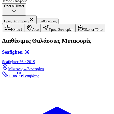
Τύπος Σκάφους
Όλοι οι Τύποι
Προς
:
Σαντορίνη
Καθαρισμός
Φίλτρα
1
Από
Προς: Σαντορίνη
Όλοι οι Τύποι
Διαθέσιμες Θαλάσσιες Μεταφορές
Seafighter 36
Seafighter 36 • 2019
Μύκονος
→
Σαντορίνη
11 m
9
επιβάτες