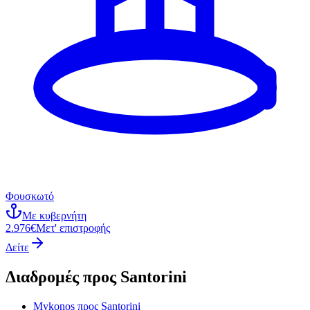
Φουσκωτό
Με κυβερνήτη
2.976€
Μετ' επιστροφής
Δείτε
Διαδρομές προς
Santorini
Mykonos
προς
Santorini