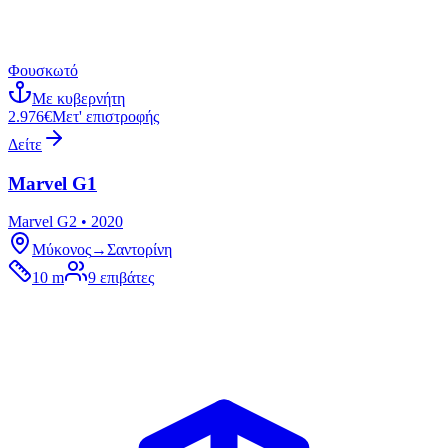
Φουσκωτό
Με κυβερνήτη
2.976€
Μετ' επιστροφής
Δείτε
Marvel G1
Marvel G2 • 2020
Μύκονος
→
Σαντορίνη
10 m
9
επιβάτες