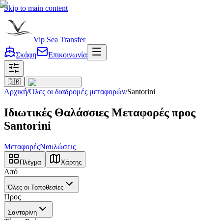
Skip to main content
Vip Sea Transfer
Σκάφη
Επικοινωνία
🇬🇷
Αρχική
/
Όλες οι διαδρομές μεταφορών
/
Santorini
Ιδιωτικές Θαλάσσιες Μεταφορές προς
Santorini
Μεταφορές
Ναυλώσεις
Πλέγμα
Χάρτης
Από
Όλες οι Τοποθεσίες
Προς
Σαντορίνη