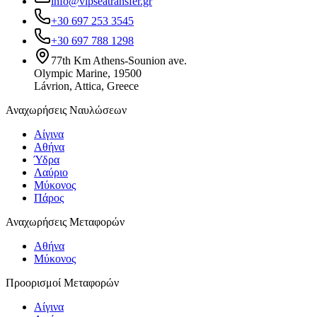
info@vipseatransfer.gr
+30 697 253 3545
+30 697 788 1298
77th Km Athens-Sounion ave.
Olympic Marine, 19500
Lávrion, Attica, Greece
Αναχωρήσεις Ναυλώσεων
Αίγινα
Αθήνα
Ύδρα
Λαύριο
Μύκονος
Πάρος
Αναχωρήσεις Μεταφορών
Αθήνα
Μύκονος
Προορισμοί Μεταφορών
Αίγινα