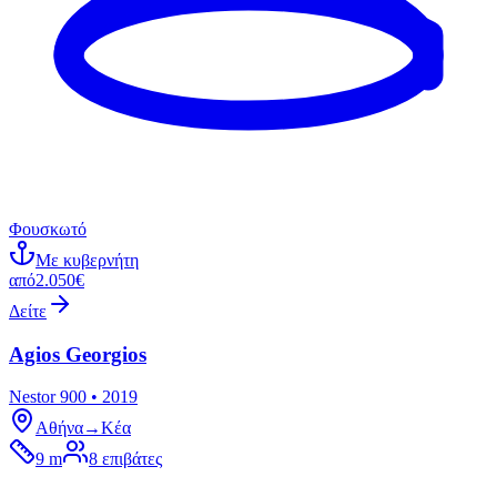
Φουσκωτό
Με κυβερνήτη
από
2.050€
Δείτε
Agios Georgios
Nestor 900 • 2019
Αθήνα
→
Κέα
9 m
8
επιβάτες