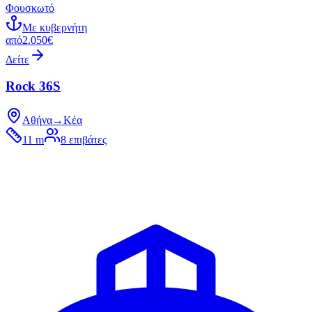
Φουσκωτό
Με κυβερνήτη
από
2.050€
Δείτε
Rock 36S
Αθήνα
→
Κέα
11 m
8
επιβάτες