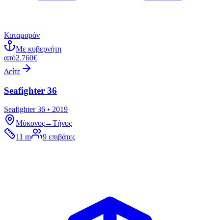
Καταμαράν
Με κυβερνήτη
από
2.760€
Δείτε
Seafighter 36
Seafighter 36 • 2019
Μύκονος
→
Τήνος
11 m
9
επιβάτες