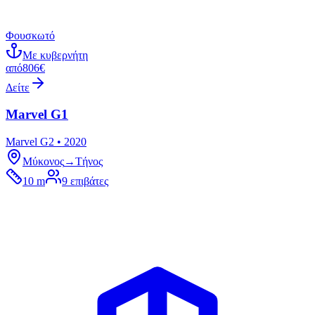
Φουσκωτό
Με κυβερνήτη
από
806€
Δείτε
Marvel G1
Marvel G2 • 2020
Μύκονος
→
Τήνος
10 m
9
επιβάτες