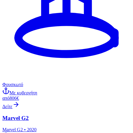
Φουσκωτό
Με κυβερνήτη
από
806€
Δείτε
Marvel G2
Marvel G2 • 2020