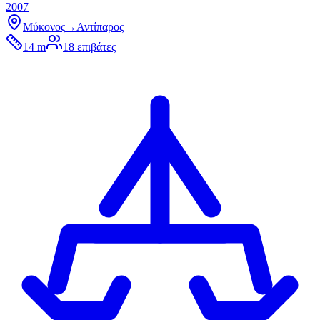
2007
Μύκονος
→
Αντίπαρος
14 m
18
επιβάτες