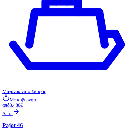
Μηχανοκίνητο Σκάφος
Με κυβερνήτη
από
3.480€
Δείτε
Pajot 46