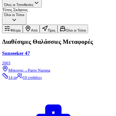
Όλες οι Τοποθεσίες
Τύπος Σκάφους
Όλοι οι Τύποι
Φίλτρα
Από
Προς
Όλοι οι Τύποι
Διαθέσιμες Θαλάσσιες Μεταφορές
Sunseeker 47
2003
Μύκονος
→
Paros Naousa
14 m
10
επιβάτες