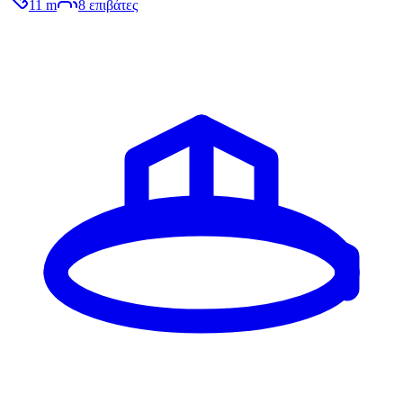
11 m
8
επιβάτες