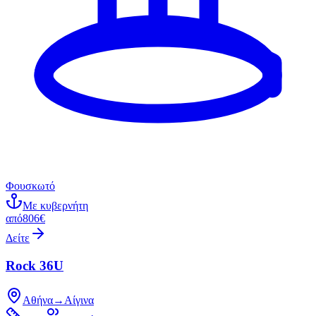
Φουσκωτό
Με κυβερνήτη
από
806€
Δείτε
Rock 36U
Αθήνα
→
Αίγινα