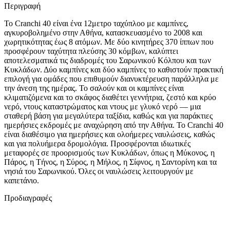
Περιγραφή
Το Cranchi 40 είναι ένα 12μετρο ταχύπλοο με καμπίνες,
αγκυροβολημένο στην Αθήνα, κατασκευασμένο το 2008 και
χωρητικότητας έως 8 ατόμων. Με δύο κινητήρες 370 ίππων που
προσφέρουν ταχύτητα πλεύσης 30 κόμβων, καλύπτει
αποτελεσματικά τις διαδρομές του Σαρωνικού Κόλπου και των
Κυκλάδων. Δύο καμπίνες και δύο καμπίνες το καθιστούν πρακτική
επιλογή για ομάδες που επιθυμούν διανυκτέρευση παράλληλα με
την άνεση της ημέρας. Το σαλούν και οι καμπίνες είναι
κλιματιζόμενα και το σκάφος διαθέτει γεννήτρια, ζεστό και κρύο
νερό, ντους καταστρώματος και ντους με γλυκό νερό — μια
σταθερή βάση για μεγαλύτερα ταξίδια, καθώς και για παράκτιες
ημερήσιες εκδρομές με αναχώρηση από την Αθήνα. Το Cranchi 40
είναι διαθέσιμο για ημερήσιες και ολοήμερες ναυλώσεις, καθώς
και για πολυήμερα δρομολόγια. Προσφέρονται ιδιωτικές
μεταφορές σε προορισμούς των Κυκλάδων, όπως η Μύκονος, η
Πάρος, η Τήνος, η Σύρος, η Μήλος, η Σίφνος, η Σαντορίνη και τα
νησιά του Σαρωνικού. Όλες οι ναυλώσεις λειτουργούν με
καπετάνιο.
Προδιαγραφές