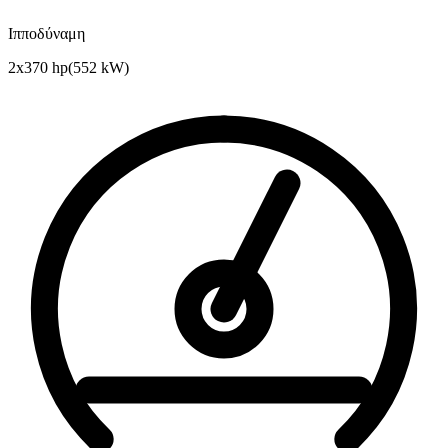
Ιπποδύναμη
2x370 hp
(
552
kW)