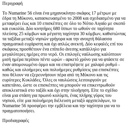
Περιγραφή
Το Numarine 56 είναι ένα μηχανοκίνητο σκάφος 17 μέτρων με
έδρα τη Μύκονο, κατασκευασμένο το 2008 και σχεδιασμένο για να
μεταφέρει έως και 10 επισκέπτες σε όλο το Νότιο Αιγαίο με σκοπό
και ευκολία. Δύο κινητήρες 680 ίππων το ωθούν σε ταχύτητα
πλεύσης 25 κόμβων και μέγιστη ταχύτητα 30 κόμβων, καθιστώντας
τα ταξίδια μεταξύ νησιών γρήγορα και την ανοιχτή θάλασσα
πραγματικά ευχάριστη και όχι απλώς ανεκτή. Δύο κεφαλές επί του
σκάφους προσθέτουν ένα επίπεδο άνεσης κατάλληλο για
μεγαλύτερες ημέρες στο νερό. Οι επιλογές ναύλωσης καλύπτουν
μισή ημέρα περίπου πέντε ωρών - αρκετό χρόνο για να φτάσετε σε
έναν απομονωμένο όρμο και να επιστρέψετε με χαλαρό ρυθμό -
καθώς και ολοήμερες και πολυήμερες ρυθμίσεις για επισκέπτες
που θέλουν να εξερευνήσουν πέρα από τη Μύκονο και τις
ευρύτερες Κυκλάδες. Όλες οι ναυλώσεις λειτουργούν με
καπετάνιο, ώστε οι επισκέπτες να μπορούν να επικεντρωθούν
αποκλειστικά στο ταξίδι και όχι στην πλοήγηση. Είτε το σχέδιο
είναι μια στάση για πρωινό κολύμπι, ένας πλήρης γύρος του
νησιού, είτε μια πολυήμερη διέλευση μεταξύ αρχιπελάγων, το
Numarine 56 προσφέρει την εμβέλεια και την ταχύτητα για να το
πραγματοποιήσει.
Προδιαγραφές