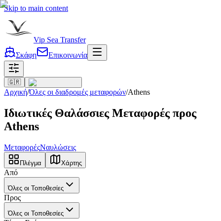
Skip to main content
Vip Sea Transfer
Σκάφη
Επικοινωνία
🇬🇷
Αρχική
/
Όλες οι διαδρομές μεταφορών
/
Athens
Ιδιωτικές Θαλάσσιες Μεταφορές προς
Athens
Μεταφορές
Ναυλώσεις
Πλέγμα
Χάρτης
Από
Όλες οι Τοποθεσίες
Προς
Όλες οι Τοποθεσίες