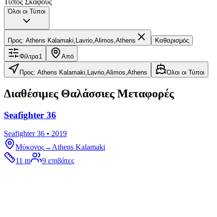
Τύπος Σκάφους
Όλοι οι Τύποι
Προς
:
Athens Kalamaki,Lavrio,Alimos,Athens
Καθαρισμός
Φίλτρα
1
Από
Προς: Athens Kalamaki,Lavrio,Alimos,Athens
Όλοι οι Τύποι
Διαθέσιμες Θαλάσσιες Μεταφορές
Seafighter 36
Seafighter 36 • 2019
Μύκονος
→
Athens Kalamaki
11 m
9
επιβάτες