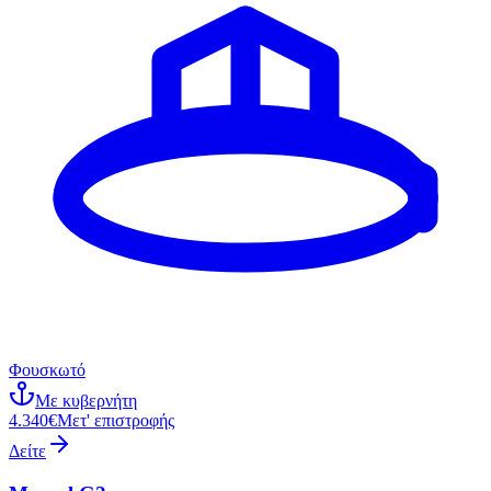
Φουσκωτό
Με κυβερνήτη
4.340€
Μετ' επιστροφής
Δείτε