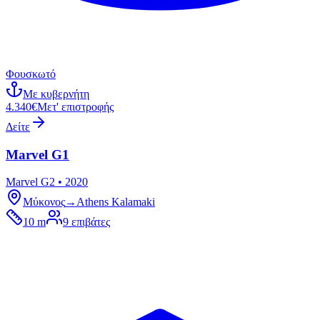
Φουσκωτό
Με κυβερνήτη
4.340€
Μετ' επιστροφής
Δείτε
Marvel G1
Marvel G2 • 2020
Μύκονος
→
Athens Kalamaki
10 m
9
επιβάτες